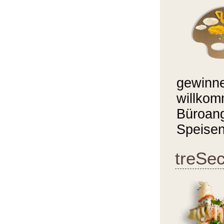
gewinne
willkom
Büroang
Speisen
treSec