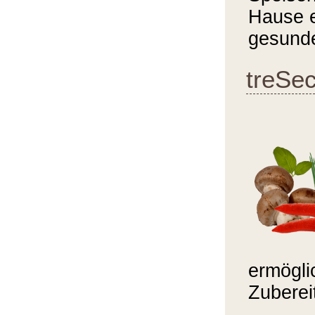
Hause e
gesunde
treSec
ermögli
Zuberei