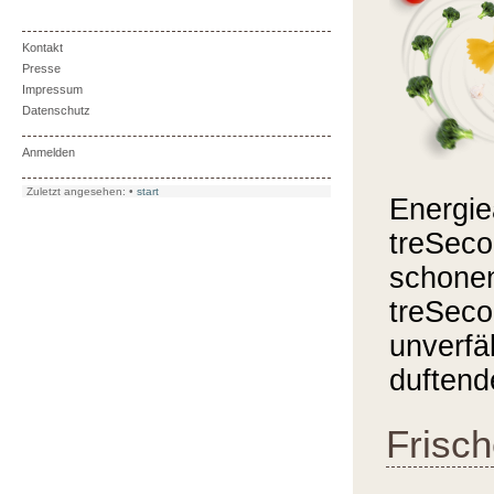
Kontakt
Presse
Impressum
Datenschutz
Anmelden
Zuletzt angesehen:
•
start
Energie
treSeco
schonen
treSeco
unverfä
duftend
Frisch