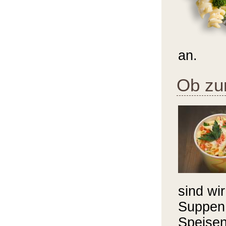
an.
Ob zu
sind wi
Suppen 
Speisen