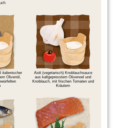
auch
 italienischer
Aioli (vegetarisch) Knoblauchsauce
tem Olivenöl,
aus kaltgepresstem Olivenoel und
ewürfelten
Knoblauch, mit frischen Tomaten und
n
Kräutern