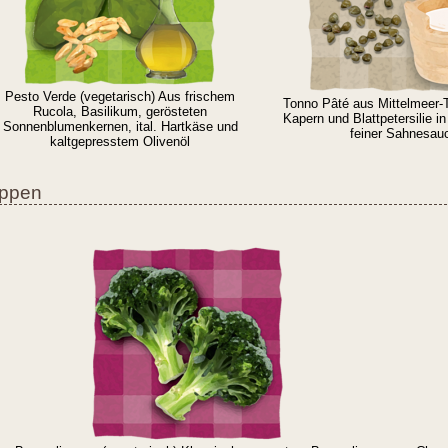
Pesto Verde (vegetarisch) Aus frischem
Tonno Pâté aus Mittelmeer-T
Rucola, Basilikum, gerösteten
Kapern und Blattpetersilie 
Sonnenblumenkernen, ital. Hartkäse und
feiner Sahnesau
kaltgepresstem Olivenöl
ppen