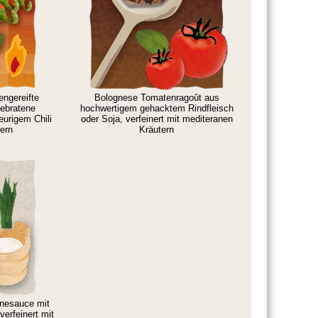
engereifte
Bolognese Tomatenragoût aus
gebratene
hochwertigem gehacktem Rindfleisch
eurigem Chili
oder Soja, verfeinert mit mediteranen
tern
Kräutern
nesauce mit
verfeinert mit